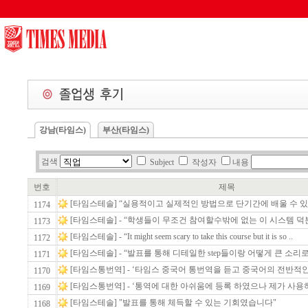
/wl/wlboard/brdMn.ic.php
강남(타임스)
부산(타임스)
검색
Subject
작성자
내용
번호
제목
[타임스테솔] “실용적이고 실제적인 방법으로 단기간에 배울 수 있
1174
[타임스테솔] - “학생들이 무조건 참여할수밖에 없는 이 시스템 덕분
1173
[타임스테솔] - “It might seem scary to take this course but it is so ..
1172
[타임스테솔] - “발표를 통해 디테일한 step들이랑 어떻게 큰 소리로
1171
[타임스통번역] - ‘타임스 중국어 통번역을 듣고 중국어의 전반적인 
1170
[타임스통번역] - ‘통역에 대한 아쉬움에 등록 하였으나 제가 사용하
1169
[타임스테솔] "발표를 통해 체득할 수 있는 기회였습니다"
1168