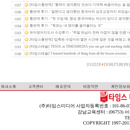
[타임스통번역] "통역이 생각했던 것보다 기억력 싸움이라는 걸 알게
1167
통번역 후기 - '잘한다고 생각했던 중국어의 성조교정까지 되었습
1166
통번역 후기 - "첫 수업 때, 항상 중국어에는 자신이 있다고 생각했었
1165
통번역 후기 - "목표는 내 영어를 끌어올리는 것"
1164
유아영어지도사 수강후기 - "주말 반납이 전혀 아깝지 않을 만큼 너
1163
[타임스통번역] '압축된 수업이라 짧은 시간에 많은 것을 배웠고, 분
1162
[타임스테솔] 'TESOL in TIMESMEDIA you can get real teaching skills
1161
[타임스테솔] 'I learned hundreds of thing from all the lesson sessions..
1160
[1]
[2]
[3]
4
[5]
[6]
[7]
[8]
[9]
(주)타임스미디어 사업자등록번호 : 101-86-07
강남교육센터 : (06753)
TE
COPYRIGHT 1997-2013 T